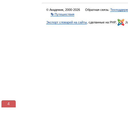
© Академик, 2000-2026
Обратная связь:
Техподдерж
👣 Путешествия
Экспорт словарей на сайты
, сделанные на PHP,
Jo
3