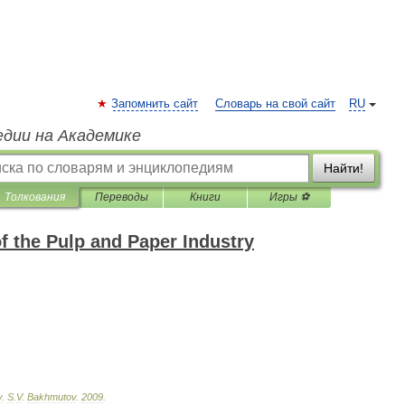
Запомнить сайт
Словарь на свой сайт
RU
едии на Академике
Найти!
Толкования
Переводы
Книги
Игры ⚽
f the Pulp and Paper Industry
y
.
S
.
V
.
Bakhmutov
.
2009
.