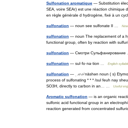
Sulfonation aromatique
— Substitution élec
SEA, voire SEAr) est une réaction chimique 
en règle générale d hydrogène, fixé à un 
sulfonation
— noun see sulfonate II …
New 
sulfonation
— noun The replacement of a hy
functional group, often by reaction with sul
sulfonation
— Смотри Сульфанировани
sulfonation
— sul·fo·na·tion …
English syllabl
sulfonation
— ˌ ̷ ̷ ̷ ̷ˈnāshən noun ( s) Etymo
process of sulfonating * * * /sul feuh nay she
SO3H, directly to carbon in an… …
Useful engl
Aromatic sulfonation
— is an organic react
sulfonic acid functional group in an electrophil
reaction generated from concentrated sulf