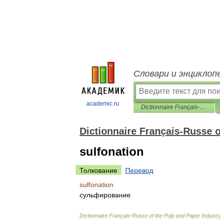
Словари и энциклоп
academic.ru
Dictionnaire Français-Russe of the Pulp and Paper Industry
Dictionnaire Français-Russe o
sulfonation
Толкование
Перевод
sulfonation
сульфирование
Dictionnaire
Français
-
Russe
of
the
Pulp
and
Paper
Industr