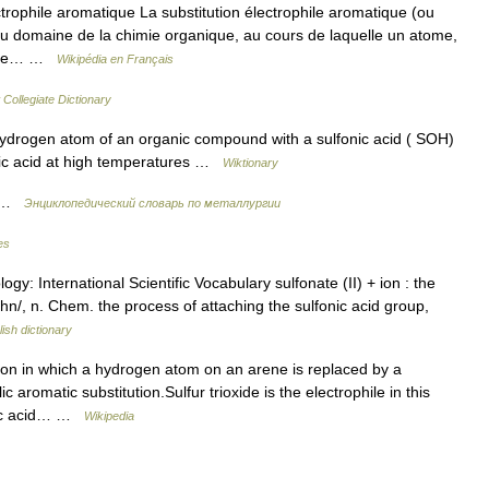
trophile aromatique La substitution électrophile aromatique (ou
du domaine de la chimie organique, au cours de laquelle un atome,
cycle… …
Wikipédia en Français
Collegiate Dictionary
drogen atom of an organic compound with a sulfonic acid ( SOH)
furic acid at high temperatures …
Wiktionary
е …
Энциклопедический словарь по металлургии
es
logy: International Scientific Vocabulary sulfonate (II) + ion : the
uhn/, n. Chem. the process of attaching the sulfonic acid group,
ish dictionary
ion in which a hydrogen atom on an arene is replaced by a
ic aromatic substitution.Sulfur trioxide is the electrophile in this
uric acid… …
Wikipedia