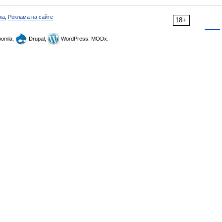
ка
,
Реклама на сайте
18+
omla,
Drupal,
WordPress, MODx.