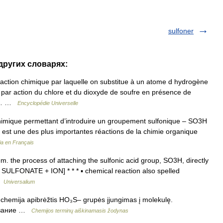
sulfoner
 других словарях:
ction chimique par laquelle on substitue à un atome d hydrogène
s par action du chlore et du dioxyde de soufre en présence de
ide… …
Encyclopédie Universelle
himique permettant d’introduire un groupement sulfonique – SO3H
 est une des plus importantes réactions de la chimie organique
ia en Français
. the process of attaching the sulfonic acid group, SO3H, directly
 SULFONATE + ION] * * * ▪ chemical reaction also spelled
…
Universalium
 chemija apibrėžtis HO₃S– grupės įjungimas į molekulę.
ирование …
Chemijos terminų aiškinamasis žodynas