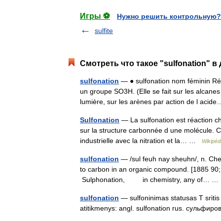
Игры ⚽
Нужно решить контрольную?
sulfite
Смотреть что такое "sulfonation" в
sulfonation
— ● sulfonation nom féminin Réa
un groupe SO3H. (Elle se fait sur les alcane
lumière, sur les arènes par action de l ac
Sulfonation
— La sulfonation est réaction c
sur la structure carbonnée d une molécule. C
industrielle avec la nitration et la… …
Wikipéd
sulfonation
— /sul feuh nay sheuhn/, n. Chem
to carbon in an organic compound. [1885 90;
Sulphonation, in chemistry, any of… 
sulfonation
— sulfoninimas statusas T sritis
atitikmenys: angl. sulfonation rus. сульф